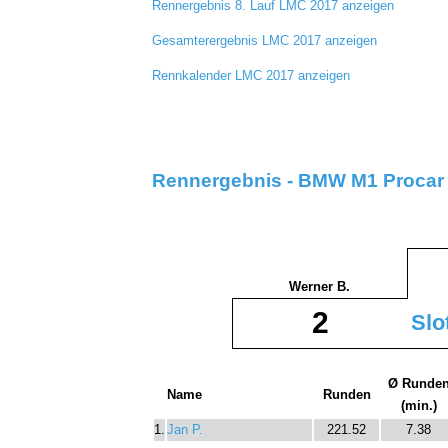
Rennergebnis 8. Lauf LMC 2017 anzeigen
Gesamterergebnis LMC 2017 anzeigen
Rennkalender LMC 2017 anzeigen
Rennergebnis - BMW M1 Procar 2
Werner B.
2
Slo
Ø Runde
Name
Runden
(min.)
1.
Jan P.
221.52
7.38