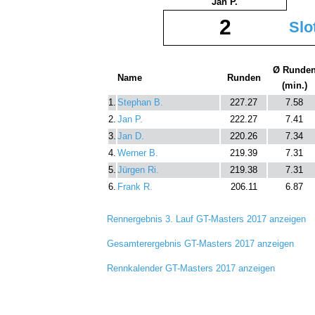
Jan P.
2
Slo
Ø Runde
Name
Runden
(min.)
1.
Stephan B.
227.27
7.58
2.
Jan P.
222.27
7.41
3.
Jan D.
220.26
7.34
4.
Werner B.
219.39
7.31
5.
Jürgen Ri.
219.38
7.31
6.
Frank R.
206.11
6.87
Rennergebnis 3. Lauf GT-Masters 2017 anzeigen
Gesamterergebnis GT-Masters 2017 anzeigen
Rennkalender GT-Masters 2017 anzeigen