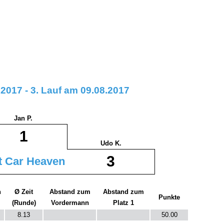
017 - 3. Lauf am 09.08.2017
Jan P.
1
Udo K.
3
t Car Heaven
n
Ø Zeit
Abstand zum
Abstand zum
Punkte
(Runde)
Vordermann
Platz 1
8.13
50.00