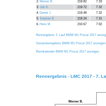
2.
Werner B.
219.82
7.33
3.
Udo K.
219.72
7.32
4.
Daniel J.
219.49
7.32
5.
Stephan B.
219.24
7.31
6.
Hans M.
210.67
7.02
Rennergebnis 3. Lauf BMW M1 Procar 2017 anzei
Gesamterergebnis BMW M1 Procar 2017 anzeigen
Rennkalender BMW M1 Procar 2017 anzeigen
Rennergebnis - LMC 2017 - 7. L
Werner B.