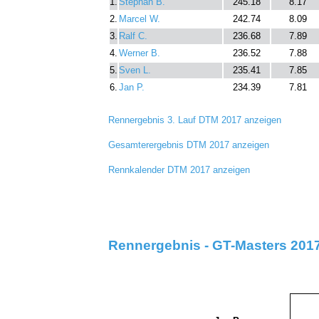
1.
Stephan B.
245.18
8.17
2.
Marcel W.
242.74
8.09
3.
Ralf C.
236.68
7.89
4.
Werner B.
236.52
7.88
5.
Sven L.
235.41
7.85
6.
Jan P.
234.39
7.81
Rennergebnis 3. Lauf DTM 2017 anzeigen
Gesamterergebnis DTM 2017 anzeigen
Rennkalender DTM 2017 anzeigen
Rennergebnis - GT-Masters 2017 