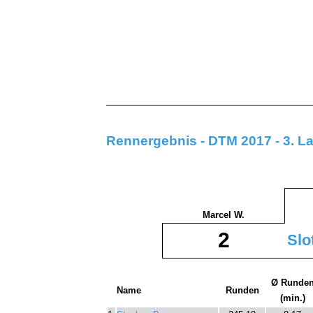
Rennergebnis - DTM 2017 - 3. L
Marcel W.
2
Slo
Ø Runde
Name
Runden
(min.)