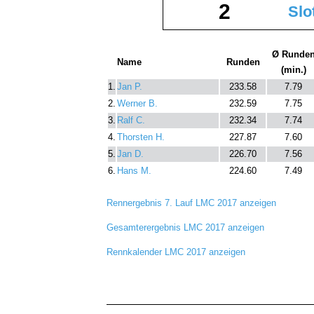
2
Slo
Ø Runde
Name
Runden
(min.)
1.
Jan P.
233.58
7.79
2.
Werner B.
232.59
7.75
3.
Ralf C.
232.34
7.74
4.
Thorsten H.
227.87
7.60
5.
Jan D.
226.70
7.56
6.
Hans M.
224.60
7.49
Rennergebnis 7. Lauf LMC 2017 anzeigen
Gesamterergebnis LMC 2017 anzeigen
Rennkalender LMC 2017 anzeigen