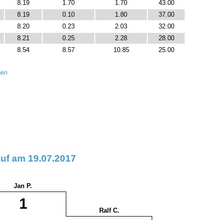
8.19
1.70
1.70
43.00
8.19
0.10
1.80
37.00
8.20
0.23
2.03
32.00
8.21
0.25
2.28
28.00
8.54
8.57
10.85
25.00
gen
auf am 19.07.2017
Jan P.
1
Ralf C.