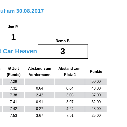
auf am 30.08.2017
Jan P.
1
Remo B.
3
t Car Heaven
n
Ø Zeit
Abstand zum
Abstand zum
Punkte
(Runde)
Vordermann
Platz 1
7.29
50.00
7.31
0.64
0.64
43.00
7.38
2.42
3.06
37.00
7.41
0.91
3.97
32.00
7.42
0.27
4.24
28.00
7.53
3.67
7.91
25.00