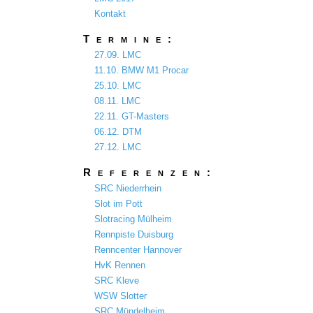
Kontakt
Termine:
27.09. LMC
11.10. BMW M1 Procar
25.10. LMC
08.11. LMC
22.11. GT-Masters
06.12. DTM
27.12. LMC
Referenzen:
SRC Niederrhein
Slot im Pott
Slotracing Mülheim
Rennpiste Duisburg
Renncenter Hannover
HvK Rennen
SRC Kleve
WSW Slotter
SRC Mündelheim