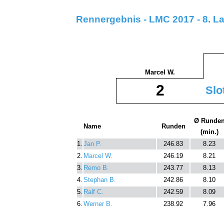
Rennergebnis - LMC 2017 - 8. L
Marcel W.
2
Slo
Ø Runde
Name
Runden
(min.)
1.
Jan P.
246.83
8.23
2.
Marcel W.
246.19
8.21
3.
Remo B.
243.77
8.13
4.
Stephan B.
242.86
8.10
5.
Ralf C.
242.59
8.09
6.
Werner B.
238.92
7.96