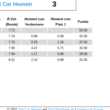
3
t Car Heaven
n
Ø Zeit
Abstand zum
Abstand zum
Punkte
(Runde)
Vordermann
Platz 1
7.71
50.00
7.74
0.99
0.99
43.00
7.75
0.25
1.24
37.00
7.90
4.47
5.71
32.00
7.94
1.17
6.88
28.00
8.01
2.10
8.98
25.00
© 2011
Slot Car Heaven
auf
Slot-Datenbank.de
|
Impressum
|
Login