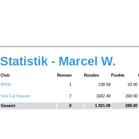
Statistik - Marcel W.
Club
Rennen
Runden
Punkte
WSW
1
238.59
20.00
Slot Car Heaven
7
1682.49
268.00
Gesamt
8
1.921.08
288.00