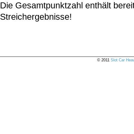
Die Gesamtpunktzahl enthält berei
Streichergebnisse!
© 2011
Slot Car Hea