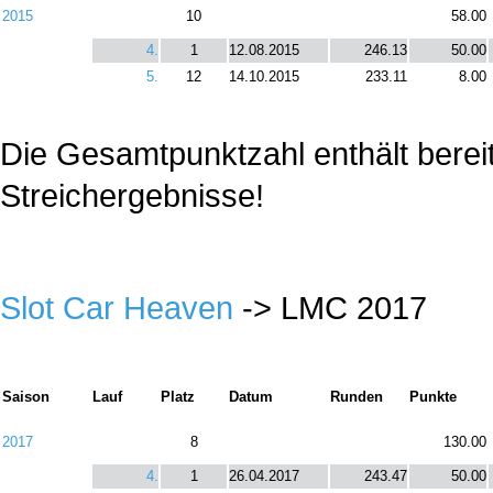
2015
10
58.00
4.
1
12.08.2015
246.13
50.00
5.
12
14.10.2015
233.11
8.00
Die Gesamtpunktzahl enthält berei
Streichergebnisse!
Slot Car Heaven
->
LMC 2017
Saison
Lauf
Platz
Datum
Runden
Punkte
2017
8
130.00
4.
1
26.04.2017
243.47
50.00